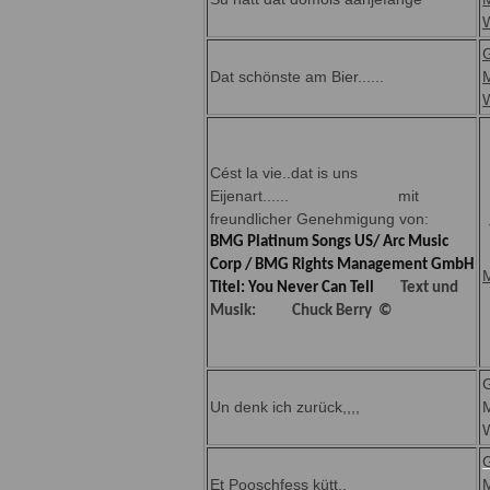
Dat schönste am Bier......
Cést la vie..dat is uns
Eijenart...... mit
freundlicher Genehmigung von:
BMG Platinum Songs US/ Arc Music
Corp / BMG Rights Management GmbH
Titel: You Never Can Tell
Text und
Musik: Chuck Berry ©
Un denk ich zurück,,,,
Et Pooschfess kütt..